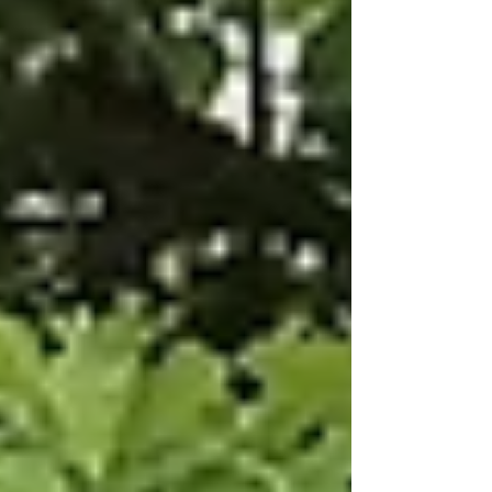
ゼロから始まるまちづくり 78.58点 優秀賞 ３６－
２ 旭川永嶺高校 まちなかクリエイター～まちの可
能性をデザインする 77.69点 奨励賞 ２５－１ 旭
川農業高校 食品科学科 北限のサツマイモ栽培と
は？ 75.58点 奨励賞 １４－2 旭川北高校 お菓
子救出大作戦！！ 75.56点 奨励賞 １６－３ 旭川
北高校 物価ピタリ王 75.35点 【1日目いいね！
札】 １位 １１．旭川農業高校 生活科学科 ブルー
ムドロップシール ９１票 ２位 ２２．旭川高専 化
学生命工学科 高専サイエンスハーモニー ８５票 ３
位 １０－１．旭川農業高校 森林資源循環班 木に
触れよう！木に学ぼう！６０票 【2日目いいね！札】
1位 １３－５．旭川北高 「いったん一口食べてみ
ない？」９５票 2位 ４３．株式会社オノデラ