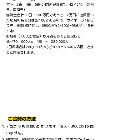
宮下、2条、4条、5条に4カ所合計8面、42インチ（北向
き、南向き）
協賛金合計50口・100万円であって、2万円ご協賛頂い
た場合の持ち分は2/100であるので、サイネージ1組に
つき、総放映時間は46800秒*(2/100)=936秒＝15分
36秒
参加者（7万人と推定）が片道を歩くと仮定して、
延べ70，000人x 4組 = 280,000人
2口の場合は280,000人×(2/100)＝5,600人の目にとま
ると推定されます。
ご協賛の方法
どなたでも協賛いただけます。個人・法人の別を問
いません。
請求書・領収書が必要な場合は、まちなかメール