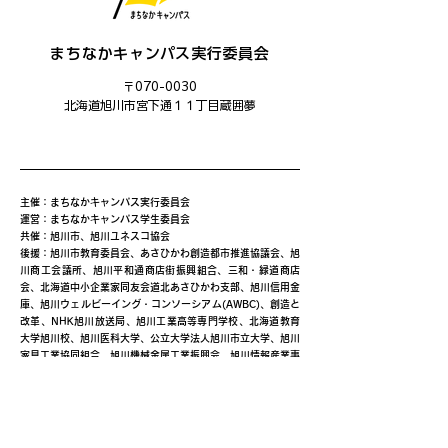
まちなかキャンパス実行委員会
〒070-0030
​北海道旭川市宮下通１１丁目蔵囲夢
主催：まちなかキャンパス実行委員会
運営：まちなかキャンパス学生委員会
共催：旭川市、旭川ユネスコ協会
後援：旭川市教育委員会、あさひかわ創造都市推進協議会、旭
川商工会議所、旭川平和通商店街振興組合、三和・緑道商店
会、北海道中小企業家同友会道北あさひかわ支部、旭川信用金
庫、旭川ウェルビーイング・コンソーシアム(AWBC)、創造と
改革、NHK旭川放送局、旭川工業高等専門学校、北海道教育
大学旭川校、旭川医科大学、公立大学法人旭川市立大学、旭川
家具工業協同組合、旭川機械金属工業振興会、旭川情報産業事
業協同組合、旭川クリエイターズクラブ、一般社団法人旭川青
年会議所、旭川デザイン協議会、旭川工業高等専門学校産業技
術振興会、株式会社日本政策金融公庫旭川支店、キャリアバン
ク株式会社、株式会社ＡＩＲＤＯ、北海道新聞旭川支社、日本
シミュレーション＆ゲーミング学会(JASAG)、北海道イノベ