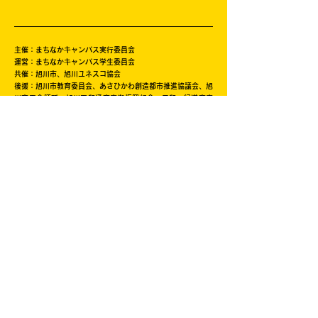
主催：まちなかキャンパス実行委員会
運営：まちなかキャンパス学生委員会
共催：旭川市、旭川ユネスコ協会
後援：旭川市教育委員会、あさひかわ創造都市推進協議会、旭
川商工会議所、旭川平和通商店街振興組合、三和・緑道商店
会、北海道中小企業家同友会道北あさひかわ支部、旭川信用金
庫、旭川ウェルビーイング・コンソーシアム(AWBC)、創造と
改革、NHK旭川放送局、旭川工業高等専門学校、北海道教育
大学旭川校、旭川医科大学、公立大学法人旭川市立大学、旭川
家具工業協同組合、旭川機械金属工業振興会、旭川情報産業事
業協同組合、旭川クリエイターズクラブ、一般社団法人旭川青
年会議所、旭川デザイン協議会、旭川工業高等専門学校産業技
術振興会、株式会社日本政策金融公庫旭川支店、キャリアバン
ク株式会社、株式会社ＡＩＲＤＯ、北海道新聞旭川支社、日本
シミュレーション＆ゲーミング学会(JASAG)、北海道イノベ
ーティブ・デザイン経営研究協議会（HIDERA)