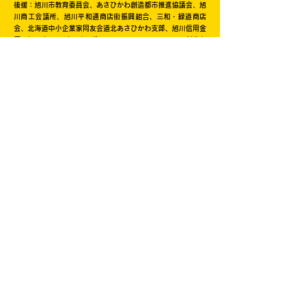
後援：旭川市教育委員会、あさひかわ創造都市推進協議会、旭
川商工会議所、旭川平和通商店街振興組合、三和・緑道商店
会、北海道中小企業家同友会道北あさひかわ支部、旭川信用金
庫、旭川ウェルビーイング・コンソーシアム(AWBC)、創造と
改革、NHK旭川放送局、旭川工業高等専門学校、北海道教育
大学旭川校、旭川医科大学、公立大学法人旭川市立大学、旭川
家具工業協同組合、旭川機械金属工業振興会、旭川情報産業事
業協同組合、旭川クリエイターズクラブ、一般社団法人旭川青
年会議所、旭川デザイン協議会、旭川工業高等専門学校産業技
術振興会、株式会社日本政策金融公庫旭川支店、キャリアバン
ク株式会社、株式会社ＡＩＲＤＯ、北海道新聞旭川支社、日本
シミュレーション＆ゲーミング学会(JASAG)、北海道イノベ
ーティブ・デザイン経営研究協議会（HIDERA)
この事業はサマージャンボ宝くじの収益金を
活用して実施しています。