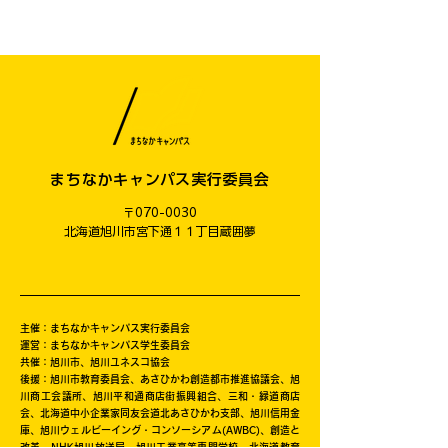
まちなかキャンパス実行委員会
〒070-0030
​北海道旭川市宮下通１１丁目蔵囲夢
主催：まちなかキャンパス実行委員会
運営：まちなかキャンパス学生委員会
共催：旭川市、旭川ユネスコ協会
後援：旭川市教育委員会、あさひかわ創造都市推進協議会、旭
川商工会議所、旭川平和通商店街振興組合、三和・緑道商店
会、北海道中小企業家同友会道北あさひかわ支部、旭川信用金
庫、旭川ウェルビーイング・コンソーシアム(AWBC)、創造と
改革、NHK旭川放送局、旭川工業高等専門学校、北海道教育