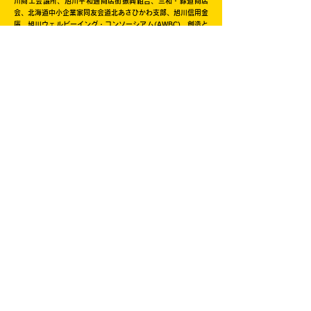
川商工会議所、旭川平和通商店街振興組合、三和・緑道商店
会、北海道中小企業家同友会道北あさひかわ支部、旭川信用金
庫、旭川ウェルビーイング・コンソーシアム(AWBC)、創造と
改革、NHK旭川放送局、旭川工業高等専門学校、北海道教育
大学旭川校、旭川医科大学、公立大学法人旭川市立大学、旭川
家具工業協同組合、旭川機械金属工業振興会、旭川情報産業事
業協同組合、旭川クリエイターズクラブ、一般社団法人旭川青
年会議所、旭川デザイン協議会、旭川工業高等専門学校産業技
術振興会、株式会社日本政策金融公庫旭川支店、キャリアバン
ク株式会社、株式会社ＡＩＲＤＯ、北海道新聞旭川支社、日本
シミュレーション＆ゲーミング学会(JASAG)、北海道イノベ
ーティブ・デザイン経営研究協議会（HIDERA)
この事業はサマージャンボ宝くじの収益金を
活用して実施しています。