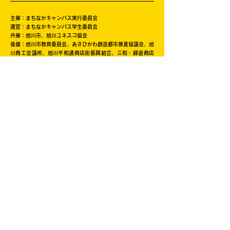
主催：まちなかキャンパス実行委員会
運営：まちなかキャンパス学生委員会
共催：旭川市、旭川ユネスコ協会
後援：旭川市教育委員会、あさひかわ創造都市推進協議会、旭
川商工会議所、旭川平和通商店街振興組合、三和・緑道商店
会、北海道中小企業家同友会道北あさひかわ支部、旭川信用金
庫、旭川ウェルビーイング・コンソーシアム(AWBC)、創造と
改革、NHK旭川放送局、旭川工業高等専門学校、北海道教育
大学旭川校、旭川医科大学、公立大学法人旭川市立大学、旭川
家具工業協同組合、旭川機械金属工業振興会、旭川情報産業事
業協同組合、旭川クリエイターズクラブ、一般社団法人旭川青
年会議所、旭川デザイン協議会、旭川工業高等専門学校産業技
術振興会、株式会社日本政策金融公庫旭川支店、キャリアバン
ク株式会社、株式会社ＡＩＲＤＯ、北海道新聞旭川支社、日本
シミュレーション＆ゲーミング学会(JASAG)、北海道イノベ
ーティブ・デザイン経営研究協議会（HIDERA)