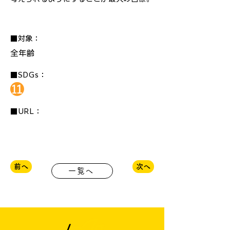
■対象：
全年齢
■SDGs：
■URL：
前へ
次へ
一覧へ