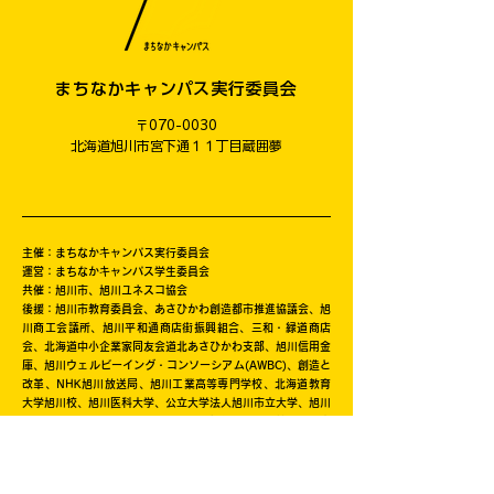
まちなかキャンパス実行委員会
〒070-0030
​北海道旭川市宮下通１１丁目蔵囲夢
主催：まちなかキャンパス実行委員会
運営：まちなかキャンパス学生委員会
共催：旭川市、旭川ユネスコ協会
後援：旭川市教育委員会、あさひかわ創造都市推進協議会、旭
川商工会議所、旭川平和通商店街振興組合、三和・緑道商店
会、北海道中小企業家同友会道北あさひかわ支部、旭川信用金
庫、旭川ウェルビーイング・コンソーシアム(AWBC)、創造と
改革、NHK旭川放送局、旭川工業高等専門学校、北海道教育
大学旭川校、旭川医科大学、公立大学法人旭川市立大学、旭川
家具工業協同組合、旭川機械金属工業振興会、旭川情報産業事
業協同組合、旭川クリエイターズクラブ、一般社団法人旭川青
年会議所、旭川デザイン協議会、旭川工業高等専門学校産業技
術振興会、株式会社日本政策金融公庫旭川支店、キャリアバン