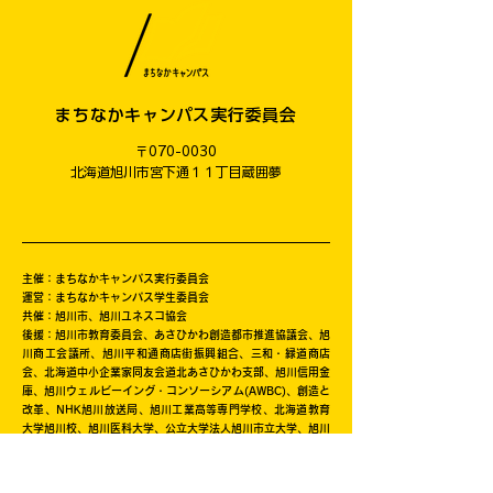
まちなかキャンパス実行委員会
〒070-0030
​北海道旭川市宮下通１１丁目蔵囲夢
主催：まちなかキャンパス実行委員会
運営：まちなかキャンパス学生委員会
共催：旭川市、旭川ユネスコ協会
後援：旭川市教育委員会、あさひかわ創造都市推進協議会、旭
川商工会議所、旭川平和通商店街振興組合、三和・緑道商店
会、北海道中小企業家同友会道北あさひかわ支部、旭川信用金
庫、旭川ウェルビーイング・コンソーシアム(AWBC)、創造と
改革、NHK旭川放送局、旭川工業高等専門学校、北海道教育
大学旭川校、旭川医科大学、公立大学法人旭川市立大学、旭川
家具工業協同組合、旭川機械金属工業振興会、旭川情報産業事
業協同組合、旭川クリエイターズクラブ、一般社団法人旭川青
年会議所、旭川デザイン協議会、旭川工業高等専門学校産業技