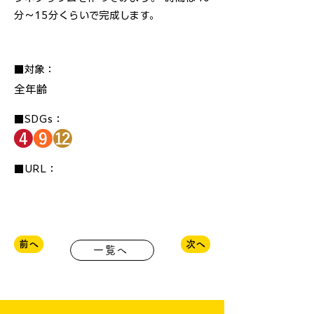
分～15分くらいで完成します。
■対象：
全年齢
■SDGs：
■URL：
前へ
次へ
一覧へ