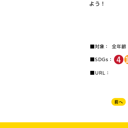
よう！
■対象：
全年齢
■SDGs：
■URL：
前へ