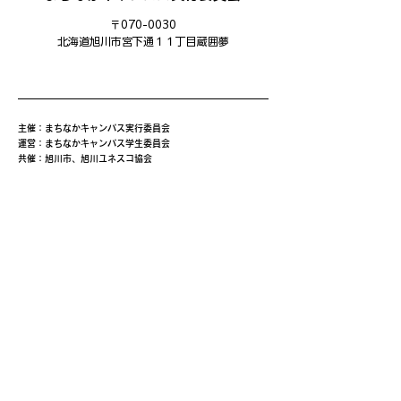
〒070-0030
​北海道旭川市宮下通１１丁目蔵囲夢
主催：まちなかキャンパス実行委員会
運営：まちなかキャンパス学生委員会
共催：旭川市、旭川ユネスコ協会
後援：旭川市教育委員会、あさひかわ創造都市推進協議会、旭
川商工会議所、旭川平和通商店街振興組合、三和・緑道商店
会、北海道中小企業家同友会道北あさひかわ支部、旭川信用金
庫、旭川ウェルビーイング・コンソーシアム(AWBC)、創造と
改革、NHK旭川放送局、旭川工業高等専門学校、北海道教育
大学旭川校、旭川医科大学、公立大学法人旭川市立大学、旭川
家具工業協同組合、旭川機械金属工業振興会、旭川情報産業事
業協同組合、旭川クリエイターズクラブ、一般社団法人旭川青
年会議所、旭川デザイン協議会、旭川工業高等専門学校産業技
術振興会、株式会社日本政策金融公庫旭川支店、キャリアバン
ク株式会社、株式会社ＡＩＲＤＯ、北海道新聞旭川支社、日本
シミュレーション＆ゲーミング学会(JASAG)、北海道イノベ
ーティブ・デザイン経営研究協議会（HIDERA)