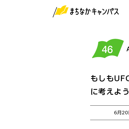
もしもUF
に考えよ
6月2
開催日