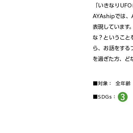
「いきなりUF
AYAshipで
表現しています
な？ということ
ら、お話をするブ
を過ぎた方、ど
■対象：
全年齢
■SDGs：