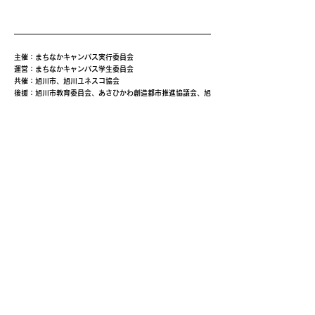
主催：まちなかキャンパス実行委員会
運営：まちなかキャンパス学生委員会
共催：旭川市、旭川ユネスコ協会
後援：旭川市教育委員会、あさひかわ創造都市推進協議会、旭
川商工会議所、旭川平和通商店街振興組合、三和・緑道商店
会、北海道中小企業家同友会道北あさひかわ支部、旭川信用金
庫、旭川ウェルビーイング・コンソーシアム(AWBC)、創造と
改革、NHK旭川放送局、旭川工業高等専門学校、北海道教育
大学旭川校、旭川医科大学、公立大学法人旭川市立大学、旭川
家具工業協同組合、旭川機械金属工業振興会、旭川情報産業事
業協同組合、旭川クリエイターズクラブ、一般社団法人旭川青
年会議所、旭川デザイン協議会、旭川工業高等専門学校産業技
術振興会、株式会社日本政策金融公庫旭川支店、キャリアバン
ク株式会社、株式会社ＡＩＲＤＯ、北海道新聞旭川支社、日本
シミュレーション＆ゲーミング学会(JASAG)、北海道イノベ
ーティブ・デザイン経営研究協議会（HIDERA)