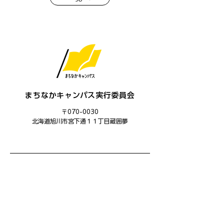
まちなかキャンパス実行委員会
〒070-0030
​北海道旭川市宮下通１１丁目蔵囲夢
主催：まちなかキャンパス実行委員会
運営：まちなかキャンパス学生委員会
共催：旭川市、旭川ユネスコ協会
後援：旭川市教育委員会、あさひかわ創造都市推進協議会、旭
川商工会議所、旭川平和通商店街振興組合、三和・緑道商店
会、北海道中小企業家同友会道北あさひかわ支部、旭川信用金
庫、旭川ウェルビーイング・コンソーシアム(AWBC)、創造と