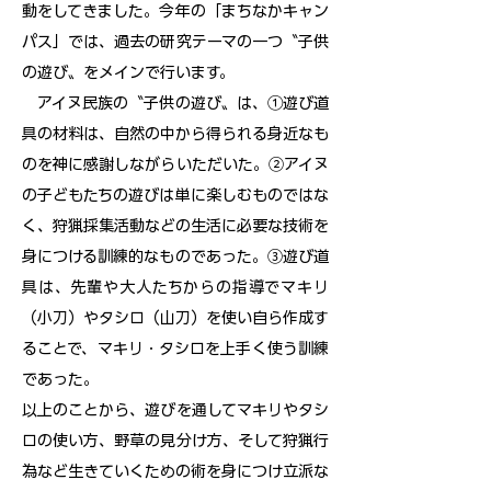
動をしてきました。今年の「まちなかキャン
パス」では、過去の研究テーマの一つ〝子供
の遊び〟をメインで行います。
アイヌ民族の〝子供の遊び〟は、①遊び道
具の材料は、自然の中から得られる身近なも
のを神に感謝しながらいただいた。②アイヌ
の子どもたちの遊びは単に楽しむものではな
く、狩猟採集活動などの生活に必要な技術を
身につける訓練的なものであった。③遊び道
具は、先輩や大人たちからの指導でマキリ
（小刀）やタシロ（山刀）を使い自ら作成す
ることで、マキリ・タシロを上手く使う訓練
であった。
以上のことから、遊びを通してマキリやタシ
ロの使い方、野草の見分け方、そして狩猟行
為など生きていくための術を身につけ立派な