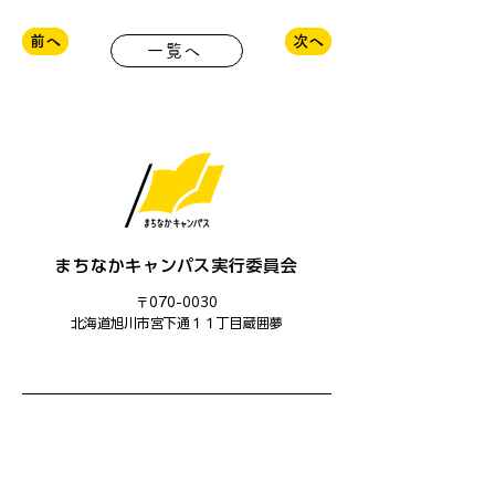
前へ
次へ
一覧へ
まちなかキャンパス実行委員会
〒070-0030
​北海道旭川市宮下通１１丁目蔵囲夢
主催：まちなかキャンパス実行委員会
運営：まちなかキャンパス学生委員会
共催：旭川市、旭川ユネスコ協会
後援：旭川市教育委員会、あさひかわ創造都市推進協議会、旭