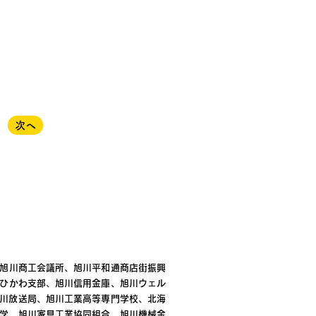
次へ
旭川商工会議所、旭川平和通商店街振興
ひかわ支部、旭川信用金庫、旭川ウェル
K旭川放送局、旭川工業高等専門学校、北海
学、旭川家具工業協同組合、旭川機械金