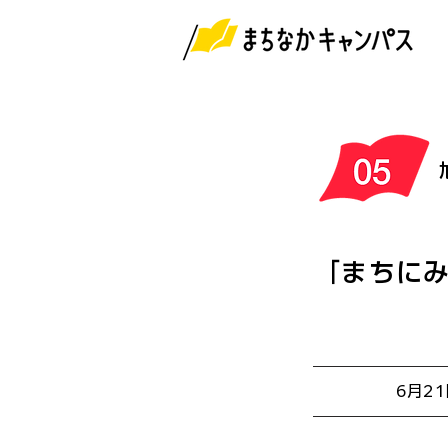
「まちに
6月2
開催日