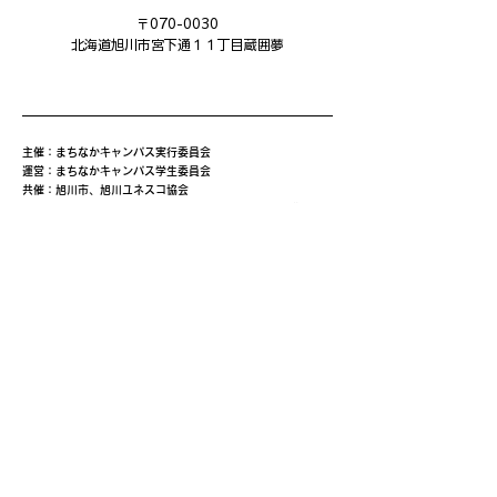
〒070-0030
​北海道旭川市宮下通１１丁目蔵囲夢
主催：まちなかキャンパス実行委員会
運営：まちなかキャンパス学生委員会
共催：旭川市、旭川ユネスコ協会
後援：旭川市教育委員会、あさひかわ創造都市推進協議会、旭
川商工会議所、旭川平和通商店街振興組合、三和・緑道商店
会、北海道中小企業家同友会道北あさひかわ支部、旭川信用金
庫、旭川ウェルビーイング・コンソーシアム(AWBC)、創造と
改革、NHK旭川放送局、旭川工業高等専門学校、北海道教育
大学旭川校、旭川医科大学、公立大学法人旭川市立大学、旭川
家具工業協同組合、旭川機械金属工業振興会、旭川情報産業事
業協同組合、旭川クリエイターズクラブ、一般社団法人旭川青
年会議所、旭川デザイン協議会、旭川工業高等専門学校産業技
術振興会、株式会社日本政策金融公庫旭川支店、キャリアバン
ク株式会社、株式会社ＡＩＲＤＯ、北海道新聞旭川支社、日本
シミュレーション＆ゲーミング学会(JASAG)、北海道イノベ
ーティブ・デザイン経営研究協議会（HIDERA)