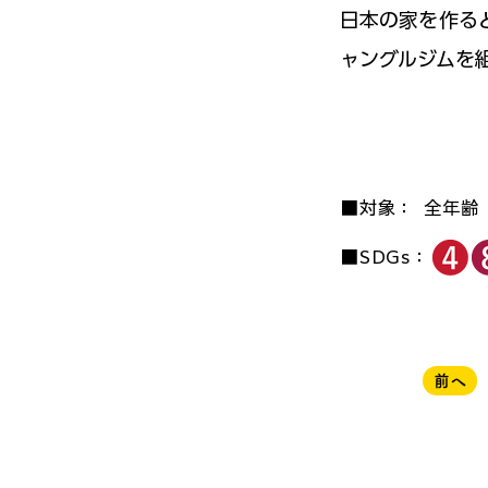
日本の家を作る
ャングルジムを
■対象：
全年齢
■SDGs：
前へ