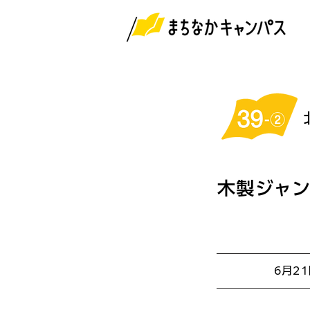
木製ジャ
6月2
開催日