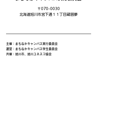
〒070-0030
​北海道旭川市宮下通１１丁目蔵囲夢
主催：まちなかキャンパス実行委員会
運営：まちなかキャンパス学生委員会
共催：旭川市、旭川ユネスコ協会
後援：旭川市教育委員会、あさひかわ創造都市推進協議会、旭
川商工会議所、旭川平和通商店街振興組合、三和・緑道商店
会、北海道中小企業家同友会道北あさひかわ支部、旭川信用金
庫、旭川ウェルビーイング・コンソーシアム(AWBC)、創造と
改革、NHK旭川放送局、旭川工業高等専門学校、北海道教育
大学旭川校、旭川医科大学、公立大学法人旭川市立大学、旭川
家具工業協同組合、旭川機械金属工業振興会、旭川情報産業事
業協同組合、旭川クリエイターズクラブ、一般社団法人旭川青
年会議所、旭川デザイン協議会、旭川工業高等専門学校産業技
術振興会、株式会社日本政策金融公庫旭川支店、キャリアバン
ク株式会社、株式会社ＡＩＲＤＯ、北海道新聞旭川支社、日本
シミュレーション＆ゲーミング学会(JASAG)、北海道イノベ
ーティブ・デザイン経営研究協議会（HIDERA)