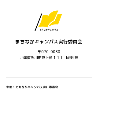
まちなかキャンパス実行委員会
〒070-0030
​北海道旭川市宮下通１１丁目蔵囲夢
主催：まちなかキャンパス実行委員会
運営：まちなかキャンパス学生委員会
共催：旭川市、旭川ユネスコ協会
後援：旭川市教育委員会、あさひかわ創造都市推進協議会、旭
川商工会議所、旭川平和通商店街振興組合、三和・緑道商店
会、北海道中小企業家同友会道北あさひかわ支部、旭川信用金
庫、旭川ウェルビーイング・コンソーシアム(AWBC)、創造と
改革、NHK旭川放送局、旭川工業高等専門学校、北海道教育
大学旭川校、旭川医科大学、公立大学法人旭川市立大学、旭川
家具工業協同組合、旭川機械金属工業振興会、旭川情報産業事