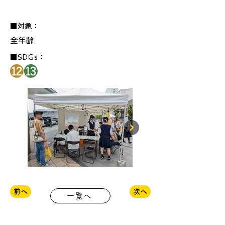
■対象：
全年齢
■SDGs：
前へ
次へ
一覧へ