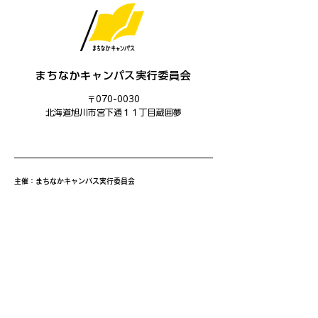
まちなかキャンパス実行委員会
〒070-0030
​北海道旭川市宮下通１１丁目蔵囲夢
主催：まちなかキャンパス実行委員会
運営：まちなかキャンパス学生委員会
共催：旭川市、旭川ユネスコ協会
後援：旭川市教育委員会、あさひかわ創造都市推進協議会、旭
川商工会議所、旭川平和通商店街振興組合、三和・緑道商店
会、北海道中小企業家同友会道北あさひかわ支部、旭川信用金
庫、旭川ウェルビーイング・コンソーシアム(AWBC)、創造と
改革、NHK旭川放送局、旭川工業高等専門学校、北海道教育
大学旭川校、旭川医科大学、公立大学法人旭川市立大学、旭川
家具工業協同組合、旭川機械金属工業振興会、旭川情報産業事
業協同組合、旭川クリエイターズクラブ、一般社団法人旭川青
年会議所、旭川デザイン協議会、旭川工業高等専門学校産業技