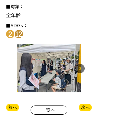
■対象：
全年齢
■SDGs：
前へ
次へ
一覧へ