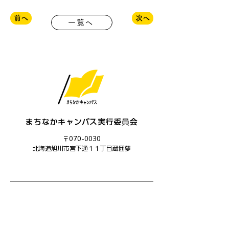
前へ
次へ
一覧へ
まちなかキャンパス実行委員会
〒070-0030
​北海道旭川市宮下通１１丁目蔵囲夢
主催：まちなかキャンパス実行委員会
運営：まちなかキャンパス学生委員会
共催：旭川市、旭川ユネスコ協会
後援：旭川市教育委員会、あさひかわ創造都市推進協議会、旭