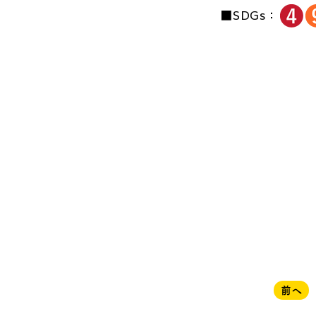
■SDGs：
前へ