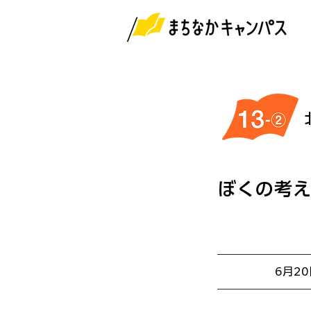
ぼくの考
6月2
開催日