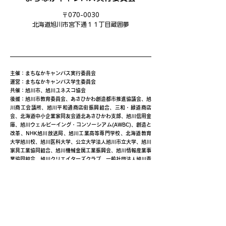
〒070-0030
​北海道旭川市宮下通１１丁目蔵囲夢
主催：まちなかキャンパス実行委員会
運営：まちなかキャンパス学生委員会
共催：旭川市、旭川ユネスコ協会
後援：旭川市教育委員会、あさひかわ創造都市推進協議会、旭
川商工会議所、旭川平和通商店街振興組合、三和・緑道商店
会、北海道中小企業家同友会道北あさひかわ支部、旭川信用金
庫、旭川ウェルビーイング・コンソーシアム(AWBC)、創造と
改革、NHK旭川放送局、旭川工業高等専門学校、北海道教育
大学旭川校、旭川医科大学、公立大学法人旭川市立大学、旭川
家具工業協同組合、旭川機械金属工業振興会、旭川情報産業事
業協同組合、旭川クリエイターズクラブ、一般社団法人旭川青
年会議所、旭川デザイン協議会、旭川工業高等専門学校産業技
術振興会、株式会社日本政策金融公庫旭川支店、キャリアバン
ク株式会社、株式会社ＡＩＲＤＯ、北海道新聞旭川支社、日本
シミュレーション＆ゲーミング学会(JASAG)、北海道イノベ
ーティブ・デザイン経営研究協議会（HIDERA)