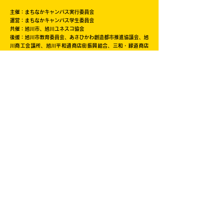
主催：まちなかキャンパス実行委員会
運営：まちなかキャンパス学生委員会
共催：旭川市、旭川ユネスコ協会
後援：旭川市教育委員会、あさひかわ創造都市推進協議会、旭
川商工会議所、旭川平和通商店街振興組合、三和・緑道商店
会、北海道中小企業家同友会道北あさひかわ支部、旭川信用金
庫、旭川ウェルビーイング・コンソーシアム(AWBC)、創造と
改革、NHK旭川放送局、旭川工業高等専門学校、北海道教育
大学旭川校、旭川医科大学、公立大学法人旭川市立大学、旭川
家具工業協同組合、旭川機械金属工業振興会、旭川情報産業事
業協同組合、旭川クリエイターズクラブ、一般社団法人旭川青
年会議所、旭川デザイン協議会、旭川工業高等専門学校産業技
術振興会、株式会社日本政策金融公庫旭川支店、キャリアバン
ク株式会社、株式会社ＡＩＲＤＯ、北海道新聞旭川支社、日本
シミュレーション＆ゲーミング学会(JASAG)、北海道イノベ
ーティブ・デザイン経営研究協議会（HIDERA)