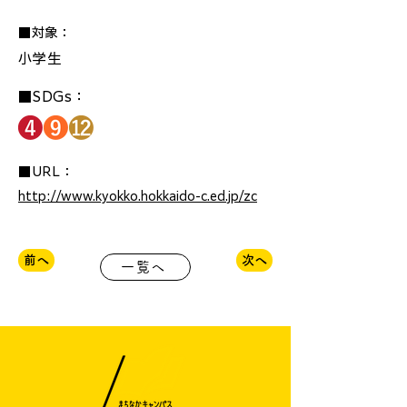
■対象：
小学生
■SDGs：
■URL：
http://www.kyokko.hokkaido-c.ed.jp/zc
前へ
次へ
一覧へ