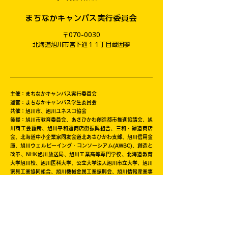
まちなかキャンパス実行委員会
〒070-0030
​北海道旭川市宮下通１１丁目蔵囲夢
主催：まちなかキャンパス実行委員会
運営：まちなかキャンパス学生委員会
共催：旭川市、旭川ユネスコ協会
後援：旭川市教育委員会、あさひかわ創造都市推進協議会、旭
川商工会議所、旭川平和通商店街振興組合、三和・緑道商店
会、北海道中小企業家同友会道北あさひかわ支部、旭川信用金
庫、旭川ウェルビーイング・コンソーシアム(AWBC)、創造と
改革、NHK旭川放送局、旭川工業高等専門学校、北海道教育
大学旭川校、旭川医科大学、公立大学法人旭川市立大学、旭川
家具工業協同組合、旭川機械金属工業振興会、旭川情報産業事
業協同組合、旭川クリエイターズクラブ、一般社団法人旭川青
年会議所、旭川デザイン協議会、旭川工業高等専門学校産業技
術振興会、株式会社日本政策金融公庫旭川支店、キャリアバン
ク株式会社、株式会社ＡＩＲＤＯ、北海道新聞旭川支社、日本
シミュレーション＆ゲーミング学会(JASAG)、北海道イノベ
ーティブ・デザイン経営研究協議会（HIDERA)