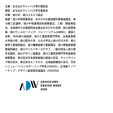
主催：まちなかキャンパス実行委員会
運営：まちなかキャンパス学生委員会
共催：旭川市、旭川ユネスコ協会
後援：旭川市教育委員会、あさひかわ創造都市推進協議会、旭
川商工会議所、旭川平和通商店街振興組合、三和・緑道商店
会、北海道中小企業家同友会道北あさひかわ支部、旭川信用金
庫、旭川ウェルビーイング・コンソーシアム(AWBC)、創造と
改革、NHK旭川放送局、旭川工業高等専門学校、北海道教育
大学旭川校、旭川医科大学、公立大学法人旭川市立大学、旭川
家具工業協同組合、旭川機械金属工業振興会、旭川情報産業事
業協同組合、旭川クリエイターズクラブ、一般社団法人旭川青
年会議所、旭川デザイン協議会、旭川工業高等専門学校産業技
術振興会、株式会社日本政策金融公庫旭川支店、キャリアバン
ク株式会社、株式会社ＡＩＲＤＯ、北海道新聞旭川支社、日本
シミュレーション＆ゲーミング学会(JASAG)、北海道イノベ
ーティブ・デザイン経営研究協議会（HIDERA)