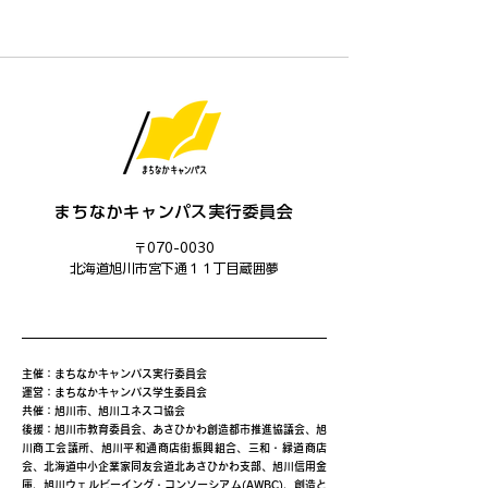
まちなかキャンパス実行委員会
〒070-0030
​北海道旭川市宮下通１１丁目蔵囲夢
主催：まちなかキャンパス実行委員会
運営：まちなかキャンパス学生委員会
共催：旭川市、旭川ユネスコ協会
後援：旭川市教育委員会、あさひかわ創造都市推進協議会、旭
川商工会議所、旭川平和通商店街振興組合、三和・緑道商店
会、北海道中小企業家同友会道北あさひかわ支部、旭川信用金
庫、旭川ウェルビーイング・コンソーシアム(AWBC)、創造と