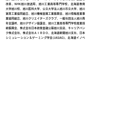
改革、NHK旭川放送局、旭川工業高等専門学校、北海道教育
大学旭川校、旭川医科大学、公立大学法人旭川市立大学、旭川
家具工業協同組合、旭川機械金属工業振興会、旭川情報産業事
業協同組合、旭川クリエイターズクラブ、一般社団法人旭川青
年会議所、旭川デザイン協議会、旭川工業高等専門学校産業技
術振興会、株式会社日本政策金融公庫旭川支店、キャリアバン
ク株式会社、株式会社ＡＩＲＤＯ、北海道新聞旭川支社、日本
シミュレーション＆ゲーミング学会(JASAG)、北海道イノベ
ーティブ・デザイン経営研究協議会（HIDERA)
この事業はサマージャンボ宝くじの収益金を
活用して実施しています。