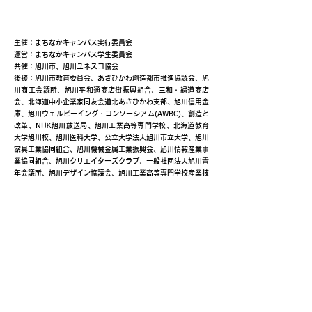
主催：まちなかキャンパス実行委員会
運営：まちなかキャンパス学生委員会
共催：旭川市、旭川ユネスコ協会
後援：旭川市教育委員会、あさひかわ創造都市推進協議会、旭
川商工会議所、旭川平和通商店街振興組合、三和・緑道商店
会、北海道中小企業家同友会道北あさひかわ支部、旭川信用金
庫、旭川ウェルビーイング・コンソーシアム(AWBC)、創造と
改革、NHK旭川放送局、旭川工業高等専門学校、北海道教育
大学旭川校、旭川医科大学、公立大学法人旭川市立大学、旭川
家具工業協同組合、旭川機械金属工業振興会、旭川情報産業事
業協同組合、旭川クリエイターズクラブ、一般社団法人旭川青
年会議所、旭川デザイン協議会、旭川工業高等専門学校産業技
術振興会、株式会社日本政策金融公庫旭川支店、キャリアバン
ク株式会社、株式会社ＡＩＲＤＯ、北海道新聞旭川支社、日本
シミュレーション＆ゲーミング学会(JASAG)、北海道イノベ
ーティブ・デザイン経営研究協議会（HIDERA)